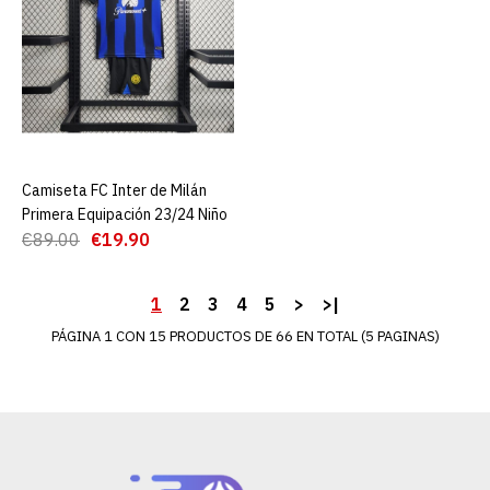
€19.90
€89.00
AGREGAR AL CARRO
ADD TO COMPARE
ADD TO WISHLIST
Camiseta FC Inter de Milán
AGREGAR AL CARRO
Primera Equipación 23/24 Niño
Camiseta Inter de Milán
€89.00
€19.90
Tercera Equipación 23/24
1
2
3
4
5
>
>|
€19.90
€89.00
PÁGINA 1 CON 15 PRODUCTOS DE 66 EN TOTAL (5 PAGINAS)
AGREGAR AL CARRO
ADD TO COMPARE
ADD TO WISHLIST