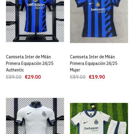
ADD TO COMPARE
ADD TO WISHLIST
Camiseta Inter de Milán
Primera Equipación 24/25
Authentic
Camiseta Inter de Milán
AGREGAR AL CARRO
Camiseta Inter de Milán
AGREGAR AL CARRO
Primera Equipación 24/25
Primera Equipación 24/25
€29.00
€89.00
Authentic
Mujer
€89.00
€29.00
€89.00
€19.90
AGREGAR AL CARRO
ADD TO COMPARE
ADD TO WISHLIST
Camiseta Inter de Milán
Primera Equipación 24/25