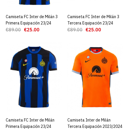
ADD TO COMPARE
ADD TO WISHLIST
Camiseta FC Inter de Milán 3
AGREGAR AL CARRO
Camiseta FC Inter de Milán 3
AGREGAR AL CARRO
Primera Equipación 23/24
Tercera Equipación 23/24
Camiseta Inter de Milán
€89.00
€25.00
€89.00
€25.00
Segunda Equipación 24/25
Niño
€19.90
€89.00
AGREGAR AL CARRO
ADD TO COMPARE
ADD TO WISHLIST
Camiseta FC Inter de Milán
Camiseta FC Inter de Milán
AGREGAR AL CARRO
Camiseta Inter de Milán
AGREGAR AL CARRO
3 Primera Equipación
Primera Equipación 23/24
Tercera Equipación 2023/2024
23/24