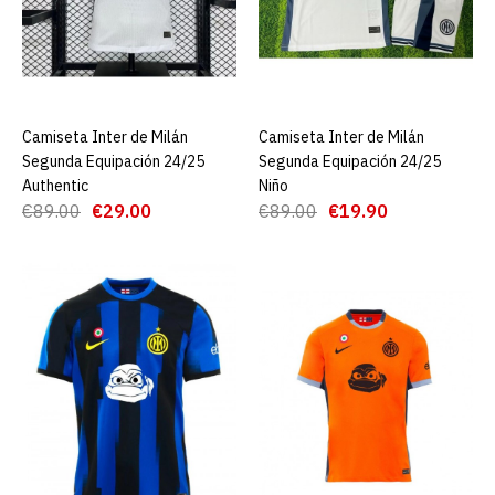
Mujer
€19.90
€89.00
AGREGAR AL CARRO
Camiseta Inter de Milán
AGREGAR AL CARRO
Camiseta Inter de Milán
AGREGAR AL CARRO
Segunda Equipación 24/25
Segunda Equipación 24/25
Authentic
Niño
ADD TO COMPARE
€89.00
€29.00
€89.00
€19.90
ADD TO WISHLIST
Camiseta Inter de Milán
Segunda Equipación 24/25
Authentic
€29.00
€89.00
AGREGAR AL CARRO