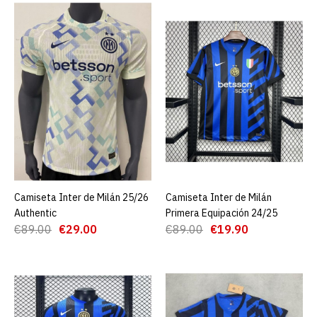
Camiseta Inter de Milán
25/26 Authentic
€29.00
€89.00
AGREGAR AL CARRO
ADD TO COMPARE
ADD TO WISHLIST
Camiseta Inter de Milán 25/26
AGREGAR AL CARRO
Camiseta Inter de Milán
AGREGAR AL CARRO
Camiseta Inter de Milán
Authentic
Primera Equipación 24/25
Primera Equipación 24/25
€89.00
€29.00
€89.00
€19.90
€19.90
€89.00
AGREGAR AL CARRO