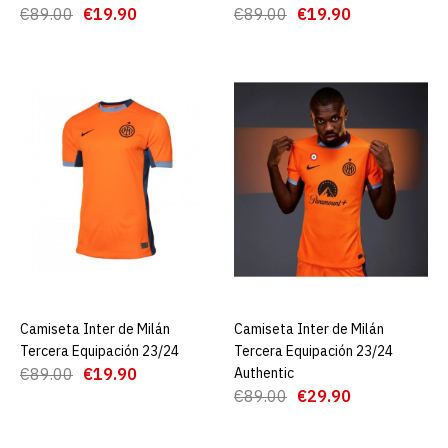
€89.00
€19.90
€89.00
€19.90
€25.00
€89.00
AGREGAR AL CARRO
ADD TO COMPARE
ADD TO WISHLIST
Camiseta FC Inter de Milán
3 Tercera Equipación
23/24
Camiseta Inter de Milán
AGREGAR AL CARRO
Camiseta Inter de Milán
AGREGAR AL CARRO
Tercera Equipación 23/24
Tercera Equipación 23/24
€25.00
€89.00
€89.00
€19.90
Authentic
€89.00
€29.90
AGREGAR AL CARRO