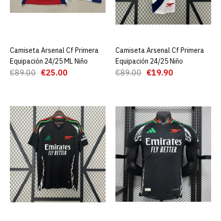
Authentic
€29.00
€89.00
Camiseta Arsenal Cf Primera
AGREGAR AL CARRO
Camiseta Arsenal Cf Primera
AGREGAR AL CARRO
AGREGAR AL CARRO
Equipación 24/25 ML Niño
Equipación 24/25 Niño
€89.00
€25.00
€89.00
€19.90
ADD TO COMPARE
ADD TO WISHLIST
Camiseta Arsenal Cf
Primera Equipación 24/25
ML Niño
€25.00
€89.00
AGREGAR AL CARRO