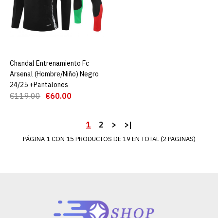
€19.90
€89.00
AGREGAR AL CARRO
ADD TO COMPARE
ADD TO WISHLIST
Chandal Entrenamiento Fc
AGREGAR AL CARRO
Arsenal (Hombre/Niño) Negro
24/25 +Pantalones
Camiseta Arsenal Cf
€119.00
€60.00
Tercera Equipación 24/25
Authentic
1
2
>
>|
PÁGINA 1 CON 15 PRODUCTOS DE 19 EN TOTAL (2 PAGINAS)
€29.00
€89.00
AGREGAR AL CARRO
ADD TO COMPARE
ADD TO WISHLIST