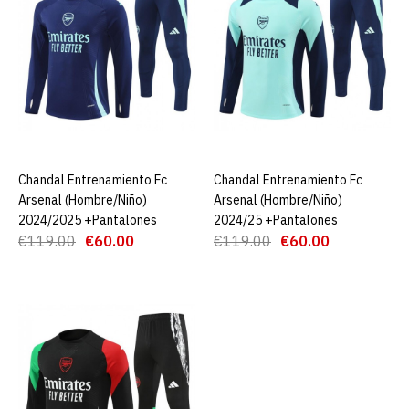
ADD TO WISHLIST
Camiseta Arsenal Cf
Segunda Equipación 24/25
Niño
€19.90
€89.00
Chandal Entrenamiento Fc
AGREGAR AL CARRO
Chandal Entrenamiento Fc
AGREGAR AL CARRO
Arsenal (Hombre/Niño)
Arsenal (Hombre/Niño)
AGREGAR AL CARRO
2024/2025 +Pantalones
2024/25 +Pantalones
€119.00
€60.00
€119.00
€60.00
ADD TO COMPARE
ADD TO WISHLIST
Camiseta Arsenal Cf
Tercera Equipación 24/25