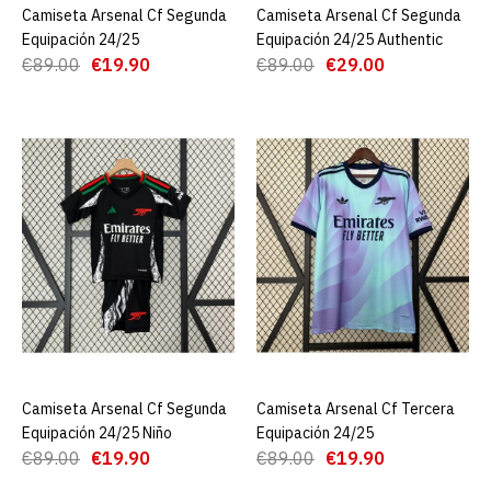
Camiseta Arsenal Cf Segunda
AGREGAR AL CARRO
Camiseta Arsenal Cf Segunda
AGREGAR AL CARRO
ADD TO COMPARE
Equipación 24/25
Equipación 24/25 Authentic
ADD TO WISHLIST
€89.00
€19.90
€89.00
€29.00
Camiseta Arsenal Cf
Primera Equipación 24/25
Niño
€19.90
€89.00
AGREGAR AL CARRO
ADD TO COMPARE
ADD TO WISHLIST
Camiseta Arsenal Cf Segunda
AGREGAR AL CARRO
Camiseta Arsenal Cf Tercera
AGREGAR AL CARRO
Camiseta Arsenal Cf
Equipación 24/25 Niño
Equipación 24/25
€89.00
€19.90
€89.00
€19.90
Segunda Equipación 24/25