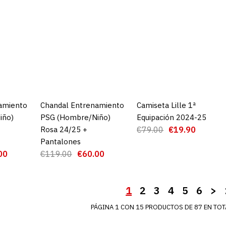
€2
€89.00
AGRE
ADD TO COMPA
amiento
CARRO
Chandal Entrenamiento
AGREGAR AL CARRO
Camiseta Lille 1ª
AGREGAR AL CARRO
iño)
PSG (Hombre/Niño)
Equipación 2024-25
Rosa 24/25 +
€79.00
€19.90
Pantalones
00
€119.00
€60.00
1
2
3
4
5
6
>
PÁGINA 1 CON 15 PRODUCTOS DE 87 EN TOTA