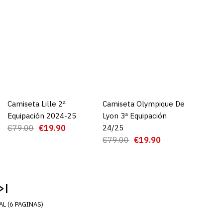
9.00
GAR AL CARRO
RE
ADD TO WISHLIST
Camiseta Lille 2ª
AGREGAR AL CARRO
Camiseta Olympique De
AGREGAR AL CARRO
Equipación 2024-25
Lyon 3ª Equipación
€79.00
€19.90
24/25
€79.00
€19.90
>|
L (6 PAGINAS)