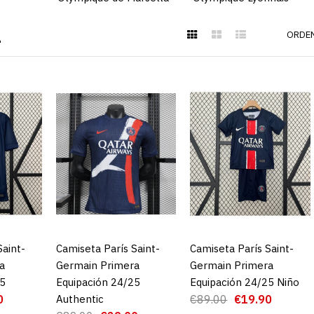
1
ORDEN
Camiseta P
Germain Pr
24/25
Saint-
CARRO
Camiseta París Saint-
AGREGAR AL CARRO
Camiseta París Saint-
AGREGAR AL CARRO
a
Germain Primera
Germain Primera
€1
25
Equipación 24/25
Equipación 24/25 Niño
€89.00
0
Authentic
€89.00
€19.90