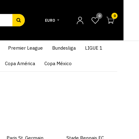
0
0
EURO
Premier League
Bundesliga
LIGUE 1
Copa América
Copa México
Paris St. Germain
Stade Rennais FC