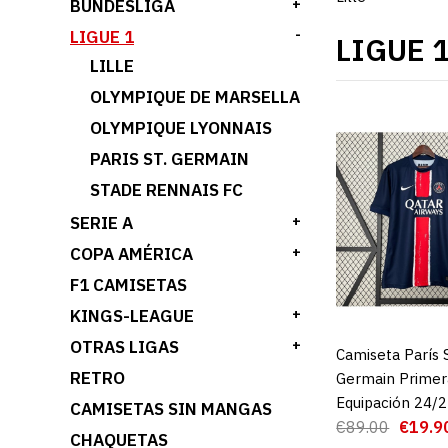
BUNDESLIGA
+
LIGUE 1
-
LIGUE 
LILLE
OLYMPIQUE DE MARSELLA
OLYMPIQUE LYONNAIS
PARIS ST. GERMAIN
STADE RENNAIS FC
SERIE A
+
COPA AMÉRICA
+
F1 CAMISETAS
KINGS-LEAGUE
+
OTRAS LIGAS
+
Camiseta París 
AGREGAR AL 
RETRO
Germain Primer
Equipación 24/
CAMISETAS SIN MANGAS
€89.00
€19.9
CHAQUETAS