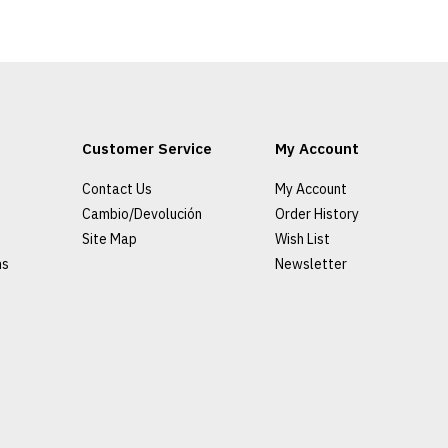
Camiseta P
Germain Pr
24/25 Niñ
Customer Service
My Account
€1
€89.00
Contact Us
My Account
Cambio/Devolución
Order History
AGRE
Site Map
Wish List
ns
Newsletter
ADD TO COMPA