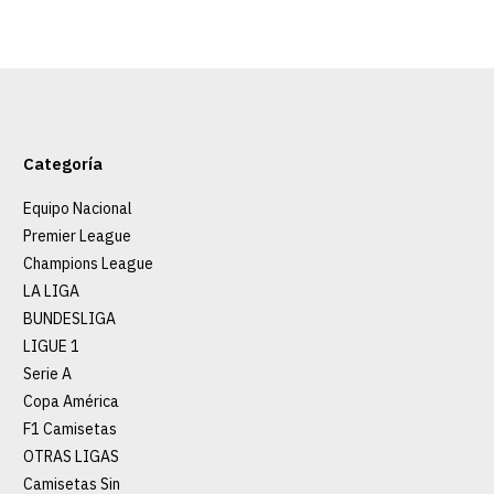
arís Saint-
imera Equipación
o
Categoría
9.90
Equipo Nacional
Premier League
GAR AL CARRO
Champions League
LA LIGA
BUNDESLIGA
RE
ADD TO WISHLIST
LIGUE 1
Serie A
Copa América
F1 Camisetas
OTRAS LIGAS
Camisetas Sin