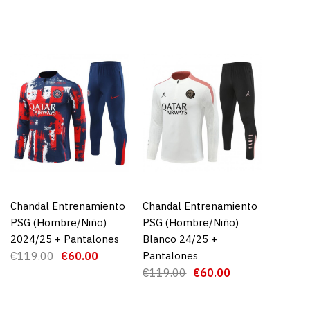
GAR AL CARRO
RE
ADD TO WISHLIST
Chandal Entrenamiento
AGREGAR AL CARRO
Chandal Entrenamiento
AGREGAR AL CARRO
PSG (Hombre/Niño)
PSG (Hombre/Niño)
2024/25 + Pantalones
Blanco 24/25 +
arís Saint-
€119.00
€60.00
Pantalones
imera Equipación
€119.00
€60.00
entic