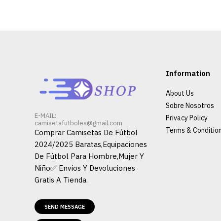
Information
About Us
Sobre Nosotros
E-MAIL:
Privacy Policy
camisetafutboles@gmail.com
Terms & Conditio
Comprar Camisetas De Fútbol
2024/2025 Baratas,Equipaciones
De Fútbol Para Hombre,Mujer Y
Niño✅ Envíos Y Devoluciones
Gratis A Tienda.
SEND MESSAGE