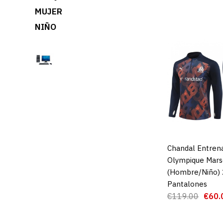
MUJER
NIÑO
Chandal Entren
AGREGAR AL 
Olympique Mars
(Hombre/Niño) 
Pantalones
€119.00
€60.