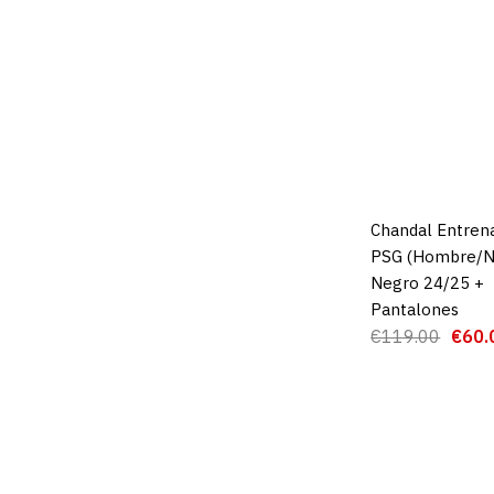
Chandal Entren
AGREGAR AL 
PSG (Hombre/N
Negro 24/25 +
Pantalones
€119.00
€60.