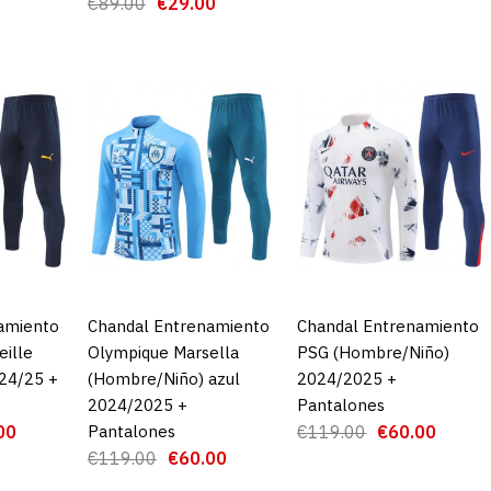
€89.00
€29.00
AGRE
ADD TO COMPA
amiento
CARRO
Chandal Entrenamiento
AGREGAR AL CARRO
Chandal Entrenamiento
AGREGAR AL CARRO
eille
Olympique Marsella
PSG (Hombre/Niño)
24/25 +
(Hombre/Niño) azul
2024/2025 +
Camiseta P
2024/2025 +
Pantalones
Germain Pr
00
Pantalones
€119.00
€60.00
€119.00
€60.00
24/25 Auth