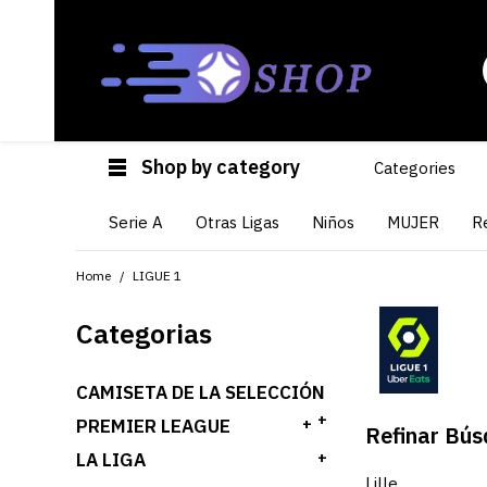
Shop by category
Categories
Serie A
Otras Ligas
Niños
MUJER
R
Home
LIGUE 1
Categorias
CAMISETA DE LA SELECCIÓN
+
PREMIER LEAGUE
+
Refinar Bú
LA LIGA
+
Lille