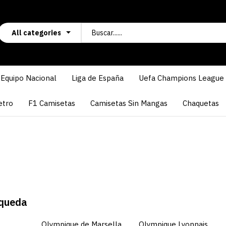
Equipo Nacional
Liga de España
Uefa Champions League
etro
F1 Camisetas
Camisetas Sin Mangas
Chaquetas
squeda
Olympique de Marsella
Olympique Lyonnais